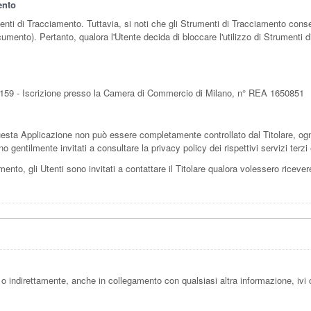
ento
menti di Tracciamento. Tuttavia, si noti che gli Strumenti di Tracciamento cons
cumento). Pertanto, qualora l'Utente decida di bloccare l'utilizzo di Strumenti d
300159 - Iscrizione presso la Camera di Commercio di Milano, n° REA 1650851
esta Applicazione non può essere completamente controllato dal Titolare, ogni
o gentilmente invitati a consultare la privacy policy dei rispettivi servizi ter
nto, gli Utenti sono invitati a contattare il Titolare qualora volessero ricevere 
 indirettamente, anche in collegamento con qualsiasi altra informazione, ivi 