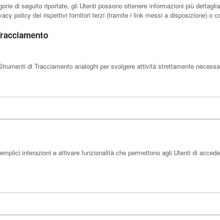
orie di seguito riportate, gli Utenti possono ottenere informazioni più dettagl
acy policy dei rispettivi fornitori terzi (tramite i link messi a disposizione) o co
Tracciamento
trumenti di Tracciamento analoghi per svolgere attività strettamente necessarie
mplici interazioni e attivare funzionalità che permettono agli Utenti di acced