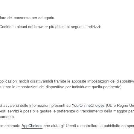
lare del consenso per categoria.
okie in alcuni dei browser più diffusi ai seguenti indirizzi:
licazioni mobili disattivandoli tramite le apposite impostazioni del dispositivo,
ultare le impostazioni del dispositivo per individuare quella pertinente).
di avvalersi delle informazioni presenti su
YourOnlineChoices
(UE e Regno Uni
sti servizi è possibile gestire le preferenze di tracciamento della maggior parte 
documento.
ione chiamata
AppChoices
che aiuta gli Utenti a controllare la pubblicità compo