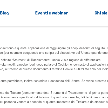
Blog
Eventi e webinar
Chi si
entono a questa Applicazione di raggiungere gli scopi descritti di seguito. Ta
isorse (per esempio eseguendo uno script) sul dispositivo dell’Utente quando qu
efinite “Strumenti di Tracciamento”, salvo vi sia ragione di differenziare.
 mobili, sarebbe fuori luogo parlare di Cookie nel contesto di applicazioni pe
 all’interno di questo documento il termine Cookie è utilizzato solo per indic
amento potrebbero, inoltre richiedere il consenso dell’Utente. Se viene presta
te dal Titolare (comunemente detti Strumenti di Tracciamento “di prima parte”)
iversamente specificato all’interno di questo documento, tali terzi hanno acce
ili possono variare a seconda di quanto impostato dal Titolare o da ciascun fo