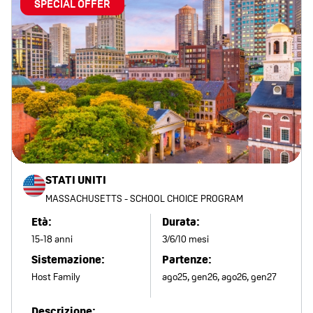
SPECIAL OFFER
STATI UNITI
MASSACHUSETTS - SCHOOL CHOICE PROGRAM
Età:
Durata:
15-18 anni
3/6/10 mesi
Sistemazione:
Partenze:
Host Family
ago25, gen26, ago26, gen27
Descrizione: