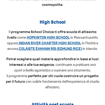
cosmopolita
.
High School
Il
programma School Choice ti offre scuole di altissimo
livello
come
HOPKINTON HIGH SCHOOL
in Massachusetts
oppure
INDIAN RIVER CHARTER HIGH SCHOOL
in Florida e
ancora
COLÁISTE ÉAMANN RÍS (EDMUND RICE)
in Irlanda
.
Potrai scegliere quali materie approfondire in base ai tuoi
interessi o alle tue esigenze
, continuare a praticare uno
sport a livello agonistico o suonare uno strumento.
Il programma
perfetto per chi vuole costruire un progetto
per il futuro
con solide fondamenta dell’esperienza di studio
all’estero.
Attività post scuola