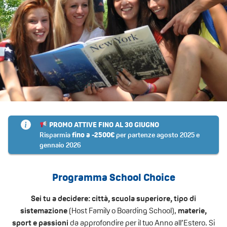
PROMO ATTIVE
FINO AL 30 GIUGNO
Risparmia
fino a -2500€
per partenze agosto 2025 e
gennaio 2026
Programma School Choice
Sei
tu
a
decidere:
città,
scuola
superiore
,
tipo di
sistemazione
(Host
F
amily
o
B
oarding
S
chool)
,
materie,
sport
e
passioni
da approfondire per il tuo Anno all’Estero. Si