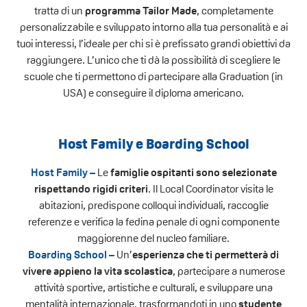
tratta di un
programma Tailor Made
, completamente
personalizzabile e sviluppato intorno alla tua personalità e ai
tuoi interessi, l’ideale per chi si è prefissato grandi obiettivi da
raggiungere. L’unico che ti dà la possibilità di scegliere le
scuole che ti permettono di partecipare alla Graduation (in
USA) e conseguire il diploma
americano.
Host Family e Boarding School
Host
Family
–
L
e
famiglie ospitanti sono selezionate
rispettando rigidi criteri
. Il Local Coordinator visita le
abitazioni, predispone colloqui individuali, raccoglie
referenze e verifica la fedina penale di ogni componente
maggiorenne del nucleo familiare.
Boarding
S
chool –
Un’
esperienza che ti permetterà di
vivere appieno la vita scolastica
, partecipare a numerose
attività sportive, artistiche e culturali, e sviluppare una
mentalità internazionale, trasformandoti in uno
studente