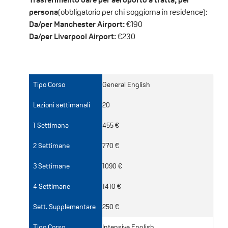
persona
(obbligatorio per chi soggiorna in residence):
Da/per Manchester Airport:
€190
Da/per Liverpool Airport:
€230
Tipo Corso
General English
Lezioni settimanali
20
1 Settimana
455 €
2 Settimane
770 €
3 Settimane
1090 €
4 Settimane
1410 €
Sett. Supplementare
250 €
Tipo Corso
Intensive English