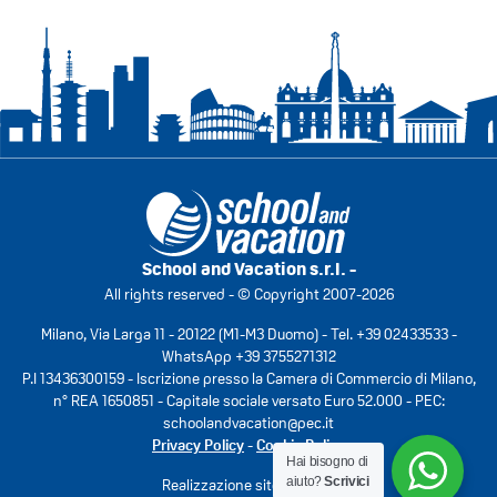
School and Vacation s.r.l. -
All rights reserved - © Copyright 2007-2026
Milano, Via Larga 11 - 20122 (M1-M3 Duomo) - Tel.
+39 02433533
-
WhatsApp
+39 3755271312
P.I 13436300159 - Iscrizione presso la Camera di Commercio di Milano,
n° REA 1650851 - Capitale sociale versato Euro 52.000 - PEC:
schoolandvacation@pec.it
Privacy Policy
-
Cookie Policy
Hai bisogno di
aiuto?
Scrivici
Realizzazione sito:
Fabrico