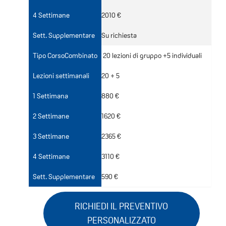
4 Settimane
2010 €
Sett. Supplementare
Su richiesta
Tipo CorsoCombinato
20 lezioni di gruppo +5 individuali
Lezioni settimanali
20 + 5
1 Settimana
880 €
2 Settimane
1620 €
3 Settimane
2365 €
4 Settimane
3110 €
Sett. Supplementare
590 €
RICHIEDI IL PREVENTIVO
PERSONALIZZATO