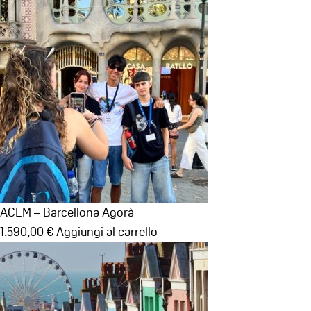
prezzo
prezzo
originale
attuale
era:
è:
4.310,00 €.
4.210,00 €.
ACEM – Barcellona Agorà
1.590,00
€
Aggiungi al carrello