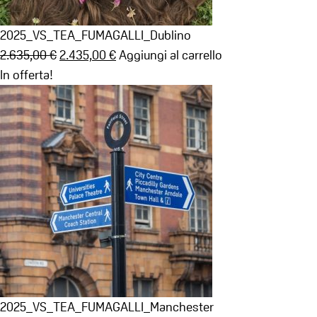
2025_VS_TEA_FUMAGALLI_Dublino
Il
Il
2.635,00
€
2.435,00
€
Aggiungi al carrello
prezzo
prezzo
In offerta!
originale
attuale
era:
è:
2.635,00 €.
2.435,00 €.
2025_VS_TEA_FUMAGALLI_Manchester