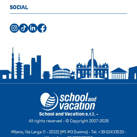
SOCIAL
School and Vacation s.r.l. -
All rights reserved - © Copyright 2007-2026
Milano, Via Larga 11 - 20122 (M1-M3 Duomo) - Tel.
+39 02433533
-