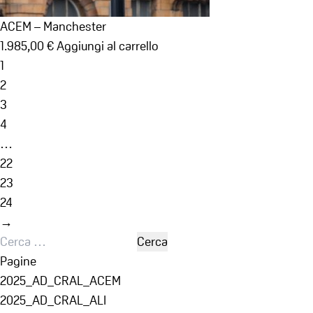
ACEM – Manchester
1.985,00
€
Aggiungi al carrello
1
2
3
4
…
22
23
24
→
Ricerca
per:
Pagine
2025_AD_CRAL_ACEM
2025_AD_CRAL_ALI