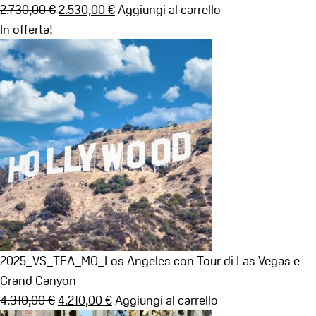
Il
Il
2.730,00
€
2.530,00
€
Aggiungi al carrello
prezzo
prezzo
In offerta!
originale
attuale
era:
è:
2.730,00 €.
2.530,00 €.
2025_VS_TEA_MO_Los Angeles con Tour di Las Vegas e
Grand Canyon
Il
Il
4.310,00
€
4.210,00
€
Aggiungi al carrello