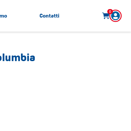
0
amo
Contatti
Columbia